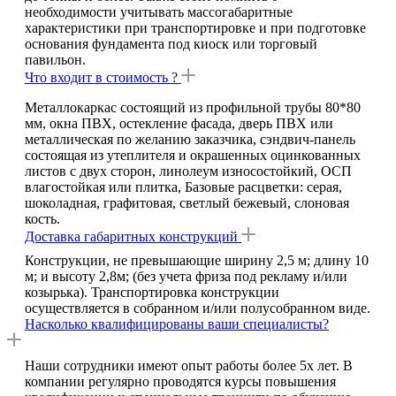
необходимости учитывать массогабаритные
характеристики при транспортировке и при подготовке
основания фундамента под киоск или торговый
павильон.
Что входит в стоимость ?
Металлокаркас состоящий из профильной трубы 80*80
мм, окна ПВХ, остекление фасада, дверь ПВХ или
металлическая по желанию заказчика, сэндвич-панель
состоящая из утеплителя и окрашенных оцинкованных
листов с двух сторон, линолеум износостойкий, ОСП
влагостойкая или плитка, Базовые расцветки: серая,
шоколадная, графитовая, светлый бежевый, слоновая
кость.
Доставка габаритных конструкций
Конструкции, не превышающие ширину 2,5 м; длину 10
м; и высоту 2,8м; (без учета фриза под рекламу и/или
козырька). Транспортировка конструкции
осуществляется в собранном и/или полусобранном виде.
Насколько квалифицированы ваши специалисты?
Наши сотрудники имеют опыт работы более 5х лет. В
компании регулярно проводятся курсы повышения