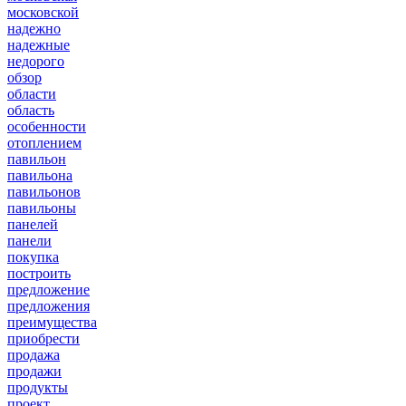
московской
надежно
надежные
недорого
обзор
области
область
особенности
отоплением
павильон
павильона
павильонов
павильоны
панелей
панели
покупка
построить
предложение
предложения
преимущества
приобрести
продажа
продажи
продукты
проект