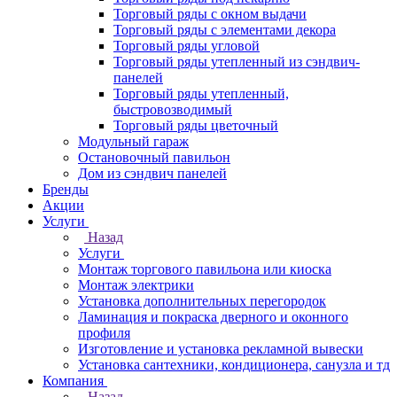
Торговый ряды с окном выдачи
Торговый ряды с элементами декора
Торговый ряды угловой
Торговый ряды утепленный из сэндвич-
панелей
Торговый ряды утепленный,
быстровозводимый
Торговый ряды цветочный
Модульный гараж
Остановочный павильон
Дом из сэндвич панелей
Бренды
Акции
Услуги
Назад
Услуги
Монтаж торгового павильона или киоска
Монтаж электрики
Установка дополнительных перегородок
Ламинация и покраска дверного и оконного
профиля
Изготовление и установка рекламной вывески
Установка сантехники, кондиционера, санузла и тд
Компания
Назад