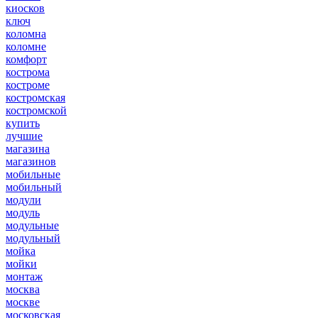
киосков
ключ
коломна
коломне
комфорт
кострома
костроме
костромская
костромской
купить
лучшие
магазина
магазинов
мобильные
мобильный
модули
модуль
модульные
модульный
мойка
мойки
монтаж
москва
москве
московская