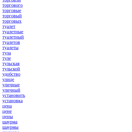
торгового
торговые
торговый
торговых
туалет
туалетные
туалетный
туалетов
туалеты
тула
туле
тульская
тульской
удобство
улице
уличные
уличный
установить
установка
цена
цене
цены
шаурма
шаурмы