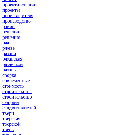
проектирование
проекты
производителя
производство
район
решение
решения
ржев
ржеве
рязани
рязанская
рязанской
рязань
сборка
современные
стоимость
строительства
строительство
сэндвич
сэндвичпанелей
твери
тверская
тверской
тверь
торговли